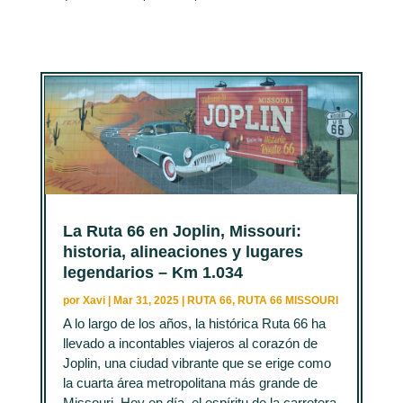
La Ruta 66 en Joplin, Missouri:
historia, alineaciones y lugares
legendarios – Km 1.034
por
Xavi
|
Mar 31, 2025
|
RUTA 66
,
RUTA 66 MISSOURI
A lo largo de los años, la histórica Ruta 66 ha
llevado a incontables viajeros al corazón de
Joplin, una ciudad vibrante que se erige como
la cuarta área metropolitana más grande de
Missouri. Hoy en día, el espíritu de la carretera