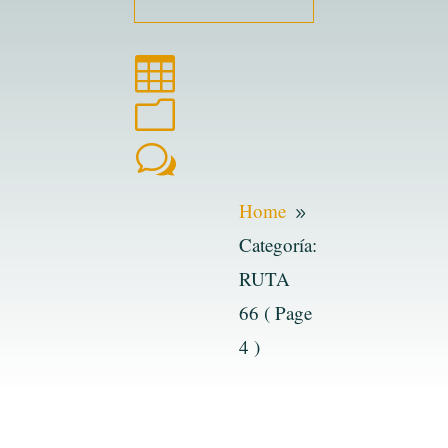

m
w
Home
9
Categoría:
RUTA
66
( Page
4 )