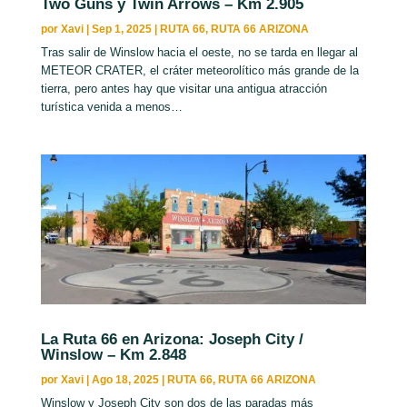
Two Guns y Twin Arrows – Km 2.905
por
Xavi
|
Sep 1, 2025
|
RUTA 66
,
RUTA 66 ARIZONA
Tras salir de Winslow hacia el oeste, no se tarda en llegar al
METEOR CRATER, el cráter meteorolítico más grande de la
tierra, pero antes hay que visitar una antigua atracción
turística venida a menos…
La Ruta 66 en Arizona: Joseph City /
Winslow – Km 2.848
por
Xavi
|
Ago 18, 2025
|
RUTA 66
,
RUTA 66 ARIZONA
Winslow y Joseph City son dos de las paradas más