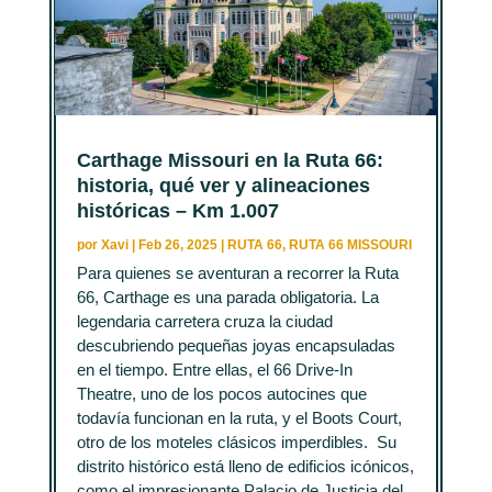
Carthage Missouri en la Ruta 66:
historia, qué ver y alineaciones
históricas – Km 1.007
por
Xavi
|
Feb 26, 2025
|
RUTA 66
,
RUTA 66 MISSOURI
Para quienes se aventuran a recorrer la Ruta
66, Carthage es una parada obligatoria. La
legendaria carretera cruza la ciudad
descubriendo pequeñas joyas encapsuladas
en el tiempo. Entre ellas, el 66 Drive-In
Theatre, uno de los pocos autocines que
todavía funcionan en la ruta, y el Boots Court,
otro de los moteles clásicos imperdibles. Su
distrito histórico está lleno de edificios icónicos,
como el impresionante Palacio de Justicia del