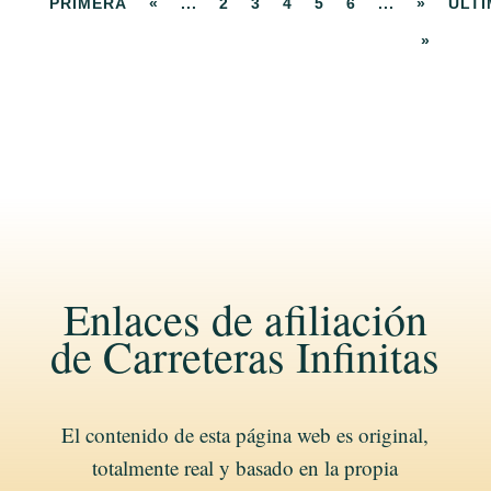
PRIMERA
«
...
2
3
4
5
6
...
»
ÚLT
»
Enlaces de afiliación
de Carreteras Infinitas
El contenido de esta página web es original,
totalmente real y basado en la propia