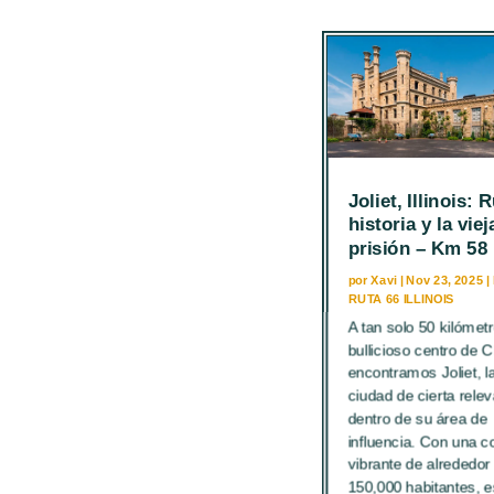
Joliet, Illinois: 
historia y la viej
prisión – Km 58
por
Xavi
|
Nov 23, 2025
|
RUTA 66 ILLINOIS
A tan solo 50 kilómetr
bullicioso centro de 
encontramos Joliet, l
ciudad de cierta rele
dentro de su área de
influencia. Con una 
vibrante de alrededor
150,000 habitantes, e