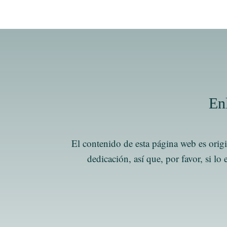
Enl
El contenido de esta página web es origi
dedicación, así que, por favor, si l