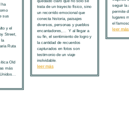
quedado claro que no solo se
l ha
seguir la
trata de un trayecto físico, sino
como
permite d
un recorrido emocional que
re sus
lugares 
conecta historia, paisajes
el famoso
diversos, personas y pueblos
to y el
leer más
encantadores,… Y al llegar a
y Street,
su fin, el sentimiento de logro y
 la
la cantidad de recuerdos
aria Ruta
capturados en fotos son
testimonio de un viaje
inolvidable.
ítica Old
leer más
 las más
 Unidos…