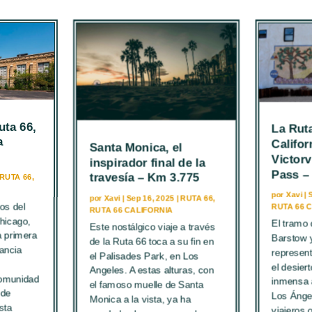
Ruta 66,
La Rut
a
Califor
Santa Monica, el
Victorv
inspirador final de la
Pass –
travesía – Km 3.775
RUTA 66
,
por
Xavi
|
por
Xavi
|
Sep 16, 2025
|
RUTA 66
,
os del
RUTA 66 
RUTA 66 CALIFORNIA
Chicago,
El tramo 
Este nostálgico viaje a través
a primera
Barstow 
de la Ruta 66 toca a su fin en
vancia
represent
el Palisades Park, en Los
el desier
Angeles. A estas alturas, con
comunidad
inmensa 
el famoso muelle de Santa
 de
Los Ánge
Monica a la vista, ya ha
sta
viajeros 