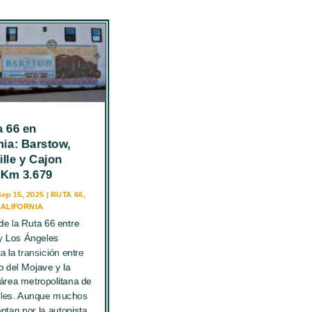
a 66 en
nia: Barstow,
ille y Cajon
 Km 3.679
Sep 15, 2025
|
RUTA 66
,
CALIFORNIA
de la Ruta 66 entre
y Los Ángeles
a la transición entre
to del Mojave y la
área metropolitana de
les. Aunque muchos
optan por la autopista,