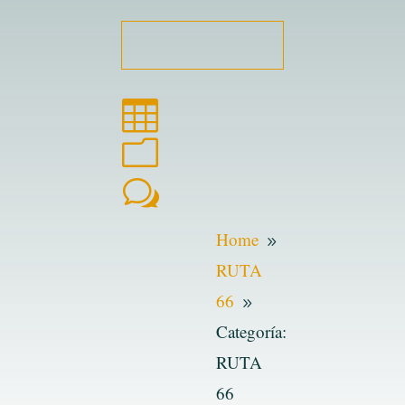

m
w
Home
9
RUTA
66
9
Categoría:
RUTA
66