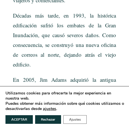
viajeros y comerciantes.
Décadas más tarde, en 1993, la histórica
edificación sufrió los embates de la Gran
Inundación, que causó severos daños. Como
consecuencia, se construyó una nueva oficina
de correos al norte, dejando atrás el viejo
edificio.
En 2005, Jim Adams adquirió la antigua
estructura por apenas 2.000 dólares. Con
Utilizamos cookies para ofrecerte la mejor experiencia en
dedicación y respeto por su historia, la restauró
nuestra web.
Puedes obtener más información sobre qué cookies utilizamos o
The Old Riverton Post Antiques
y abrió allí
desactivarlas desde
ajustes
.
& Gifts
, devolviéndole parte de su antiguo
ACEPTAR
Rechazar
Ajustes
esplendor. Sin embargo, en 2008 vendió el