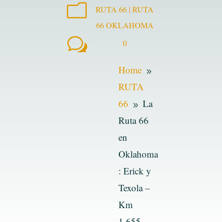
m
RUTA 66
|
RUTA
66 OKLAHOMA
w
0
Home
9
RUTA
66
La
9
Ruta 66
en
Oklahoma
: Erick y
Texola –
Km
1.655