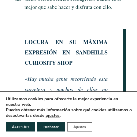
mejor que sabe hacer y disfruta con ello.
LOCURA EN SU MÁXIMA
EXPRESIÓN EN SANDHILLS
CURIOSITY SHOP
«Hay mucha gente recorriendo esta
carretera y muchos de ellos no
vienen a verme. Nunca han oído
Utilizamos cookies para ofrecerte la mejor experiencia en
nuestra web.
hablar de mí y pasan de largo. Se
Puedes obtener más información sobre qué cookies utilizamos o
desactivarlas desde
ajustes
.
van directamente a los museos y a
ACEPTAR
Rechazar
Ajustes
las tiendas de souvenirs, a las